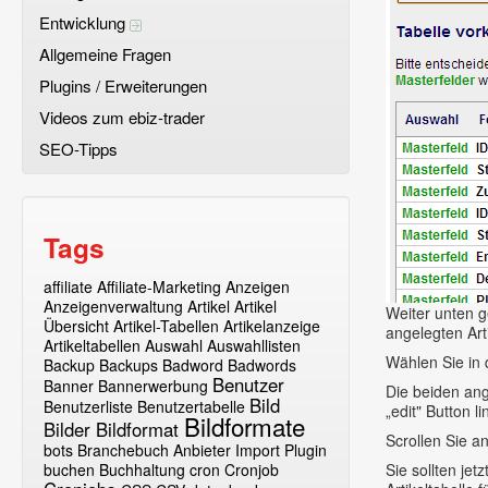
Entwicklung
Allgemeine Fragen
Plugins / Erweiterungen
Videos zum ebiz-trader
SEO-Tipps
Tags
affiliate
Affiliate-Marketing
Anzeigen
Anzeigenverwaltung
Artikel
Artikel
Weiter unten g
Übersicht
Artikel-Tabellen
Artikelanzeige
angelegten Art
Artikeltabellen
Auswahl
Auswahllisten
Wählen Sie in 
Backup
Backups
Badword
Badwords
Benutzer
Banner
Bannerwerbung
Die beiden ang
Bild
Benutzerliste
Benutzertabelle
„edit" Button l
Bildformate
Bilder
Bildformat
Scrollen Sie a
bots
Branchebuch Anbieter Import Plugin
buchen
Buchhaltung
cron
Cronjob
Sie sollten je