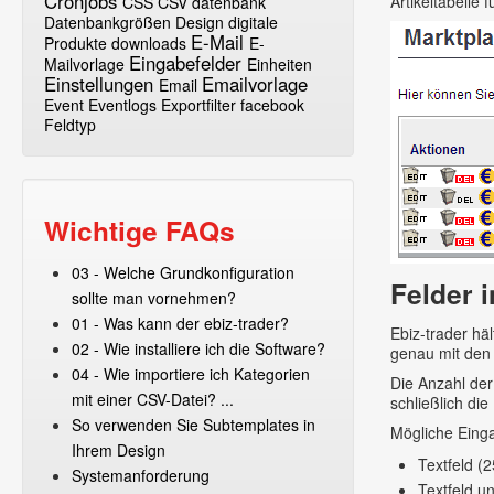
Cronjobs
Artikeltabelle 
CSS
CSV
datenbank
Datenbankgrößen
Design
digitale
E-Mail
Produkte
downloads
E-
Eingabefelder
Mailvorlage
Einheiten
Einstellungen
Emailvorlage
Email
Event
Eventlogs
Exportfilter
facebook
Feldtyp
Wichtige FAQs
03 - Welche Grundkonfiguration
Felder i
sollte man vornehmen?
01 - Was kann der ebiz-trader?
Ebiz-trader hä
02 - Wie installiere ich die Software?
genau mit den 
04 - Wie importiere ich Kategorien
Die Anzahl der
mit einer CSV-Datei? ...
schließlich die
So verwenden Sie Subtemplates in
Mögliche Eing
Ihrem Design
Textfeld (
Systemanforderung
Textfeld u