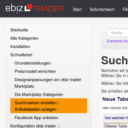
Start
Sofortantwort
FA
Startseite
Alle Kategorien
Erweiterte S
Installation
Schnellstart
Such
Grundeinstellungen
Nachdem wir j
Preismodell einrichten
Wählen Sie in 
Designanpassungen am ebiz-trader
Wählen Sie bit
Marktplatz
Sie erhalten d
Die Marktplatz-Kategorien
Suchmasken erstellen /
Artikeltabellen anlegen
Facebook-App anbieten
Konfiguration ebiz-trader