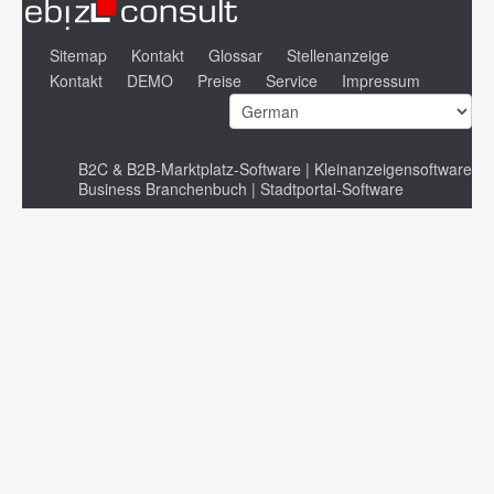
Sitemap
Kontakt
Glossar
Stellenanzeige
Kontakt
DEMO
Preise
Service
Impressum
B2C & B2B-Marktplatz-Software | Kleinanzeigensoftware
Business Branchenbuch | Stadtportal-Software