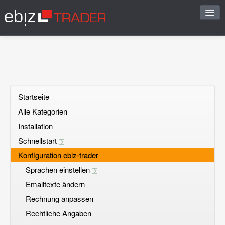
Start
Sofortantwort
FAQ vorschlagen
Startseite
Alle Kategorien
Frage stellen
Installation
Offene Fragen
Schnellstart
Konfiguration ebiz-trader
Registrieren
Sprachen einstellen
Einloggen
Emailtexte ändern
Rechnung anpassen
Rechtliche Angaben