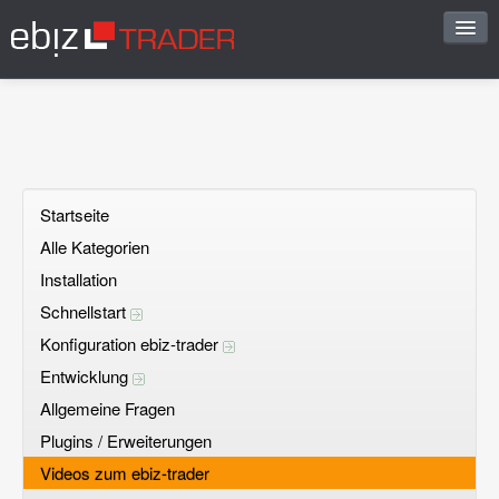
Start
Sofortantwort
FAQ vorschlagen
Startseite
Alle Kategorien
Frage stellen
Installation
Offene Fragen
Schnellstart
Konfiguration ebiz-trader
Registrieren
Entwicklung
Einloggen
Allgemeine Fragen
Plugins / Erweiterungen
Videos zum ebiz-trader