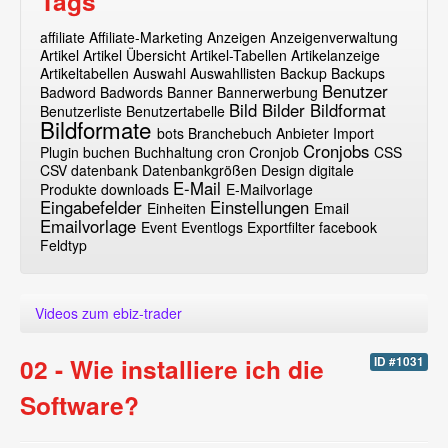
Tags
affiliate
Affiliate-Marketing
Anzeigen
Anzeigenverwaltung
Artikel
Artikel Übersicht
Artikel-Tabellen
Artikelanzeige
Artikeltabellen
Auswahl
Auswahllisten
Backup
Backups
Benutzer
Badword
Badwords
Banner
Bannerwerbung
Bild
Bilder
Bildformat
Benutzerliste
Benutzertabelle
Bildformate
bots
Branchebuch Anbieter Import
Cronjobs
Plugin
buchen
Buchhaltung
cron
Cronjob
CSS
CSV
datenbank
Datenbankgrößen
Design
digitale
E-Mail
Produkte
downloads
E-Mailvorlage
Eingabefelder
Einstellungen
Einheiten
Email
Emailvorlage
Event
Eventlogs
Exportfilter
facebook
Feldtyp
Videos zum ebiz-trader
02 - Wie installiere ich die
ID #1031
Software?