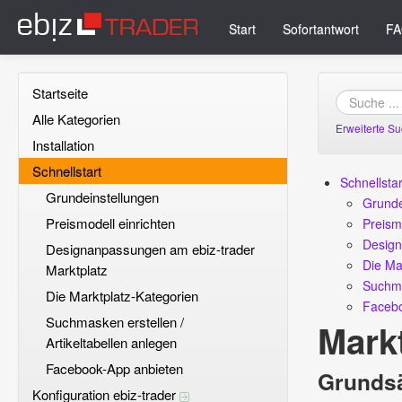
Start
Sofortantwort
FA
Startseite
Alle Kategorien
Erweiterte S
Installation
Schnellstart
Schnellstar
Grundeinstellungen
Grunde
Preismodell einrichten
Preism
Design
Designanpassungen am ebiz-trader
Die Ma
Marktplatz
Suchma
Die Marktplatz-Kategorien
Facebo
Suchmasken erstellen /
Markt
Artikeltabellen anlegen
Facebook-App anbieten
Grundsä
Konfiguration ebiz-trader