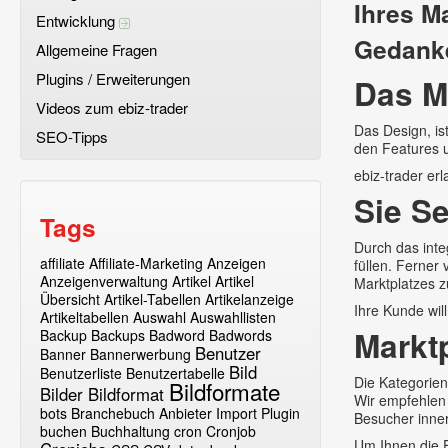
Ihres M
Entwicklung
Gedanke
Allgemeine Fragen
Plugins / Erweiterungen
Das M
Videos zum ebiz-trader
Das Design, is
SEO-Tipps
den Features u
ebiz-trader er
Sie Se
Tags
Durch das int
affiliate
Affiliate-Marketing
Anzeigen
füllen. Ferner
Anzeigenverwaltung
Artikel
Artikel
Marktplatzes z
Übersicht
Artikel-Tabellen
Artikelanzeige
Ihre Kunde wil
Artikeltabellen
Auswahl
Auswahllisten
Markt
Backup
Backups
Badword
Badwords
Benutzer
Banner
Bannerwerbung
Bild
Benutzerliste
Benutzertabelle
Die Kategorien
Bildformate
Bilder
Bildformat
Wir empfehlen 
bots
Branchebuch Anbieter Import Plugin
Besucher inner
buchen
Buchhaltung
cron
Cronjob
Um Ihnen die E