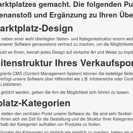
arktplatzes gemacht. Die folgenden Pu
nanstoß und Ergänzung zu Ihren Übe
arktplatz-Design
t neben einer wohl überlegten Seiten- und Kategoriestruktur enorm wich
nserer Software genauestens vertraut zu machen, um die Möglichkeite
laubt es Ihnen, beinah jedes Design auf einfache Art und Weise zu imp
itenstruktur Ihres Verkaufspo
egrierte CMS (Content Management System) können Sie beliebige Seit
 verfügt unsere Software über Hilfsmittel wie z.B. Infobereiche oder Co
u platzieren.
l geführt werden, geben Sie ihm die Möglichkeit sich führen zu lassen.
platz-Kategorien
 stellen den zentralen Punkt unsere Software da. Sie sind sehr flexibel
Ihnen sich viel Zeit für die Gestaltung und die Struktur Ihrer Kategorie
halb der Kategorien aufhalten um Produkte zu finden.
ingabe der Kategorien so einfach wie möglich zu machen, haben wir ei