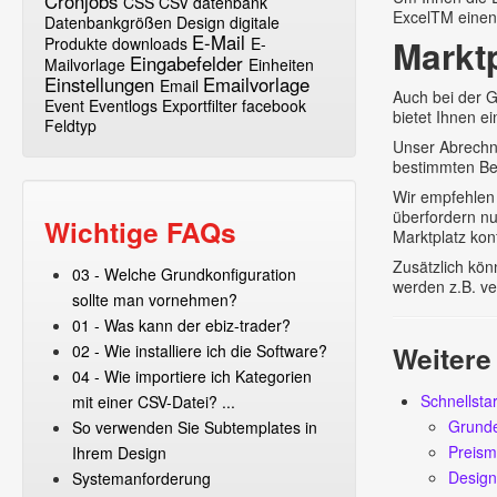
Cronjobs
CSS
CSV
datenbank
ExcelTM einen 
Datenbankgrößen
Design
digitale
E-Mail
Markt
Produkte
downloads
E-
Eingabefelder
Mailvorlage
Einheiten
Einstellungen
Emailvorlage
Email
Auch bei der G
Event
Eventlogs
Exportfilter
facebook
bietet Ihnen 
Feldtyp
Unser Abrechn
bestimmten Be
Wir empfehlen
überfordern nu
Wichtige FAQs
Marktplatz kon
Zusätzlich kön
03 - Welche Grundkonfiguration
werden z.B. ve
sollte man vornehmen?
01 - Was kann der ebiz-trader?
Weitere
02 - Wie installiere ich die Software?
04 - Wie importiere ich Kategorien
Schnellstar
mit einer CSV-Datei? ...
Grunde
So verwenden Sie Subtemplates in
Preism
Ihrem Design
Design
Systemanforderung