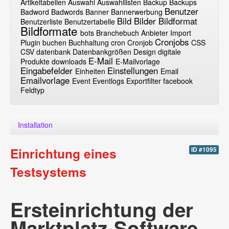
Artikeltabellen
Auswahl
Auswahllisten
Backup
Backups
Benutzer
Badword
Badwords
Banner
Bannerwerbung
Bild
Bilder
Bildformat
Benutzerliste
Benutzertabelle
Bildformate
bots
Branchebuch Anbieter Import
Cronjobs
Plugin
buchen
Buchhaltung
cron
Cronjob
CSS
CSV
datenbank
Datenbankgrößen
Design
digitale
E-Mail
Produkte
downloads
E-Mailvorlage
Eingabefelder
Einstellungen
Einheiten
Email
Emailvorlage
Event
Eventlogs
Exportfilter
facebook
Feldtyp
Installation
Einrichtung eines
ID #1095
Testsystems
Ersteinrichtung der
Marktplatz-Software