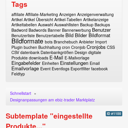
Tags
affiliate
Affiliate-Marketing
Anzeigen
Anzeigenverwaltung
Artikel
Artikel Übersicht
Artikel-Tabellen
Artikelanzeige
Artikeltabellen
Auswahl
Auswahllisten
Backup
Backups
Benutzer
Badword
Badwords
Banner
Bannerwerbung
Bild
Bilder
Bildformat
Benutzerliste
Benutzertabelle
Bildformate
bots
Branchebuch Anbieter Import
Cronjobs
Plugin
buchen
Buchhaltung
cron
Cronjob
CSS
CSV
datenbank
Datenbankgrößen
Design
digitale
E-Mail
Produkte
downloads
E-Mailvorlage
Eingabefelder
Einstellungen
Einheiten
Email
Emailvorlage
Event
Eventlogs
Exportfilter
facebook
Feldtyp
Schnellstart
»
Designanpassungen am ebiz-trader Marktplatz
Subtemplate "eingestellte
ID #1100
Produkte..."