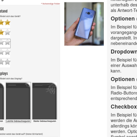
unterhalb des
als Antwort-T
Optionen 
Im Beispiel f
vorangegange
dargestellt. 
nebeneinander
Dropdow
Im Beispiel f
einer Auswahl
kann.
Optionen 
Im Beispiel f
Radio-Buttons
entsprechend
Checkbox
Im Beispiel 
werden die A
allerdings kö
werden. Optio
Symbol ange