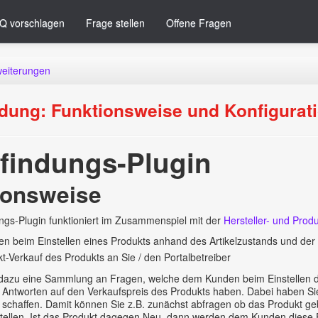
Q vorschlagen
Frage stellen
Offene Fragen
weiterungen
ndung: Funktionsweise und Konfigurat
sfindungs-Plugin
ionsweise
ngs-Plugin funktioniert im Zusammenspiel mit der
Hersteller- und Pro
 beim Einstellen eines Produkts anhand des Artikelzustands und der
kt-Verkauf des Produkts an Sie / den Portalbetreiber
 dazu eine Sammlung an Fragen, welche dem Kunden beim Einstellen de
 Antworten auf den Verkaufspreis des Produkts haben. Dabei haben Si
schaffen. Damit können Sie z.B. zunächst abfragen ob das Produkt gebr
tellen. Ist das Produkt dagegen Neu, dann werden dem Kunden diese Fr