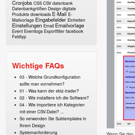
Cronjobs
CSS
CSV
datenbank
Datenbankgrößen
Design
digitale
E-Mail
Produkte
downloads
E-
Eingabefelder
Mailvorlage
Einheiten
Einstellungen
Emailvorlage
Email
Event
Eventlogs
Exportfilter
facebook
Feldtyp
Wichtige FAQs
03 - Welche Grundkonfiguration
sollte man vornehmen?
01 - Was kann der ebiz-trader?
02 - Wie installiere ich die Software?
04 - Wie importiere ich Kategorien
mit einer CSV-Datei? ...
So verwenden Sie Subtemplates in
Ihrem Design
Systemanforderung
Wenn Sie den D