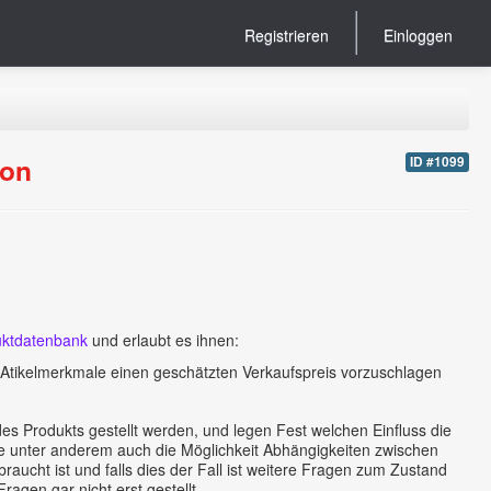
Registrieren
Einloggen
ion
ID #1099
duktdatenbank
und erlaubt es ihnen:
 Atikelmerkmale einen geschätzten Verkaufspreis vorzuschlagen
s Produkts gestellt werden, und legen Fest welchen Einfluss die
e unter anderem auch die Möglichkeit Abhängigkeiten zwischen
aucht ist und falls dies der Fall ist weitere Fragen zum Zustand
agen gar nicht erst gestellt.