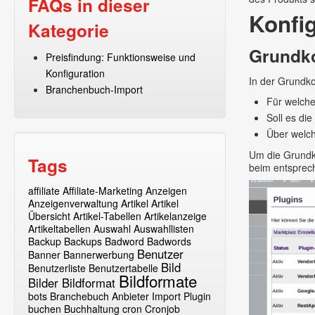
FAQs in dieser
Konfi
Kategorie
Grundko
Preisfindung: Funktionsweise und
Konfiguration
In der Grundko
Branchenbuch-Import
Für welche
Soll es die
Über welch
Um die Grundko
Tags
beim entsprech
affiliate
Affiliate-Marketing
Anzeigen
Anzeigenverwaltung
Artikel
Artikel
Übersicht
Artikel-Tabellen
Artikelanzeige
Artikeltabellen
Auswahl
Auswahllisten
Backup
Backups
Badword
Badwords
Benutzer
Banner
Bannerwerbung
Bild
Benutzerliste
Benutzertabelle
Bildformate
Bilder
Bildformat
bots
Branchebuch Anbieter Import Plugin
buchen
Buchhaltung
cron
Cronjob