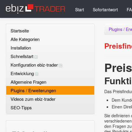
Start
Sofortantwort
FA
Plugins / Er
Startseite
Alle Kategorien
Preisfi
Installation
Schnellstart
Prei
Konfiguration ebiz-trader
Entwicklung
Funkt
Allgemeine Fragen
Plugins / Erweiterungen
Das Preisfindu
Videos zum ebiz-trader
Dem Kunden
Einen Dire
SEO-Tipps
Sie definieren
verschiedenen
den Fragen zu 
des Produkts s