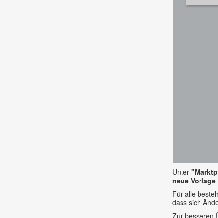
Unter
"Marktpl
neue Vorlage
Für alle best
dass sich Ände
Zur besseren Ü