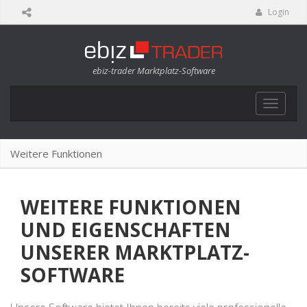
Login
ebiz-trader Marktplatz-Software
Toggle
navigat
Weitere Funktionen
WEITERE FUNKTIONEN
UND EIGENSCHAFTEN
UNSERER MARKTPLATZ-
SOFTWARE