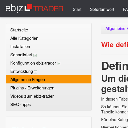
Start
Sofortantwort
FA
Allgemeine 
Startseite
Alle Kategorien
Wie def
Installation
Schnellstart
Defi
Konfiguration ebiz-trader
Entwicklung
Um die
Allgemeine Fragen
gestal
Plugins / Erweiterungen
Videos zum ebiz-trader
In diesen Tabe
SEO-Tipps
So können Sie 
Tabelle können
Für eine Kateg
Hierbei können