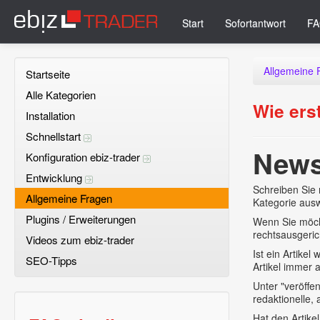
Start
Sofortantwort
FA
Allgemeine 
Startseite
Alle Kategorien
Wie ers
Installation
Schnellstart
News
Konfiguration ebiz-trader
Entwicklung
Schreiben Sie 
Allgemeine Fragen
Kategorie auswä
Plugins / Erweiterungen
Wenn Sie möcht
rechtsausgeric
Videos zum ebiz-trader
Ist ein Artike
SEO-Tipps
Artikel immer a
Unter "veröffe
redaktionelle, 
Hat den Artike