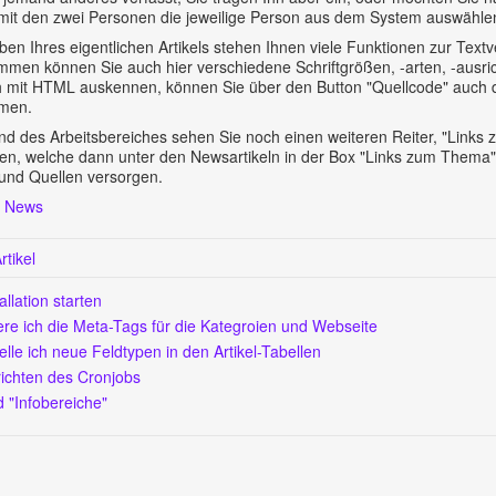
mit den zwei Personen die jeweilige Person aus dem System auswählen
ben Ihres eigentlichen Artikels stehen Ihnen viele Funktionen zur Text
men können Sie auch hier verschiedene Schriftgrößen, -arten, -ausric
ch mit HTML auskennen, können Sie über den Button "Quellcode" auch di
hmen.
d des Arbeitsbereiches sehen Sie noch einen weiteren Reiter, "Links
en, welche dann unter den Newsartikeln in der Box "Links zum Thema"
 und Quellen versorgen.
,
News
tikel
allation starten
re ich die Meta-Tags für die Kategroien und Webseite
elle ich neue Feldtypen in den Artikel-Tabellen
richten des Cronjobs
 "Infobereiche"