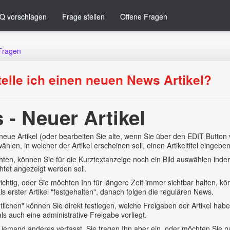
Q vorschlagen
Frage stellen
Offene Fragen
Fragen
telle ich einen neuen News Artikel?
 - Neuer Artikel
neue Artikel (oder bearbeiten Sie alte, wenn Sie über den EDIT Button
hlen, in welcher der Artikel erscheinen soll, einen Artikeltitel eingebe
en, können Sie für die Kurztextanzeige noch ein Bild auswählen indem
htet angezeigt werden soll.
l wichtig, oder Sie möchten Ihn für längere Zeit immer sichtbar halten,
ls erster Artikel "festgehalten", danach folgen die regulären News.
ntlichen" können Sie direkt festlegen, welche Freigaben der Artikel habe
als auch eine administrative Freigabe vorliegt.
l jemand anderes verfasst, Sie tragen Ihn aber ein, oder möchten Sie n